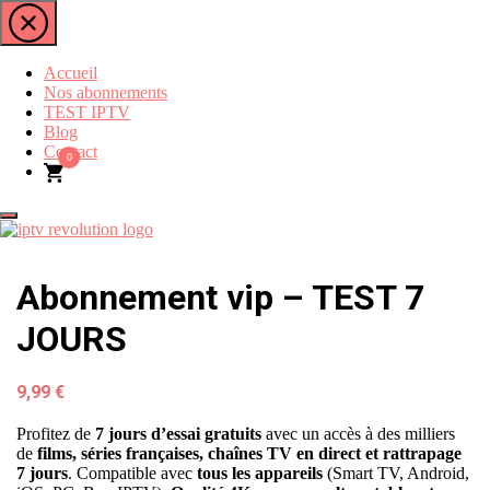
Skip
to
the
content
Accueil
Nos abonnements
TEST IPTV
Blog
Contact
0
IPTV REVOLUTION
Meilleur fournisseur IPTV D'abonnement iptv
Abonnement vip – TEST 7
JOURS
9,99
€
Profitez de
7 jours d’essai gratuits
avec un accès à des milliers
de
films, séries françaises, chaînes TV en direct et rattrapage
7 jours
. Compatible avec
tous les appareils
(Smart TV, Android,