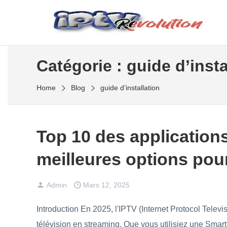
Skip
to
Meilleur fournisseur IPTV D'abonnement iptv
the
IPTV REVOLUTION
content
Catégorie :
guide d’insta
Home
Blog
guide d’installation
Top 10 des application
meilleures options pou
Admin
Mars 12, 2025
Introduction En 2025, l'IPTV (Internet Protocol Telev
télévision en streaming. Que vous utilisiez une Sma