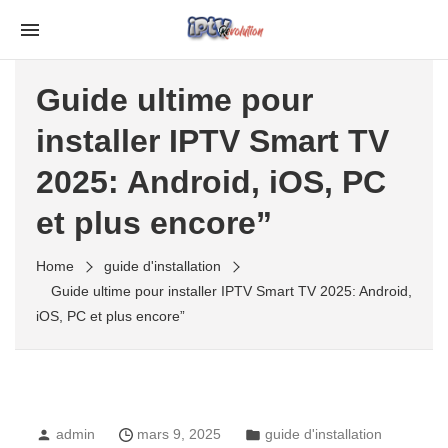
Skip
to
IPTV REVOLUTION
Meilleur fournisseur IPTV D'abonnement
the
iptv
Guide ultime pour
content
installer IPTV Smart TV
2025: Android, iOS, PC
et plus encore”
Home
guide d'installation
Guide ultime pour installer IPTV Smart TV 2025: Android,
iOS, PC et plus encore”
admin
mars 9, 2025
guide d'installation